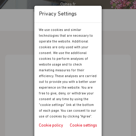
Ophea.fr
Privacy Settings
We use cookies and similar
technologies that are necessary to
operate the website. Additional
cookies are only used with your
consent. We use the additional
cookies to perform analyses of
Je télécharge aussi
website usage and to check
marketing measures for their
mon application
efficiency. These analyses are carried
out to provide you with a better user
espace locataire
experience on the website. You are
free to give, deny, or withdraw your
consent at any time by using the
"cookie settings" link at the bottom
of each page. You can consent to our
use of cookies by clicking "Agree".
Cookie policy
Cookie settings